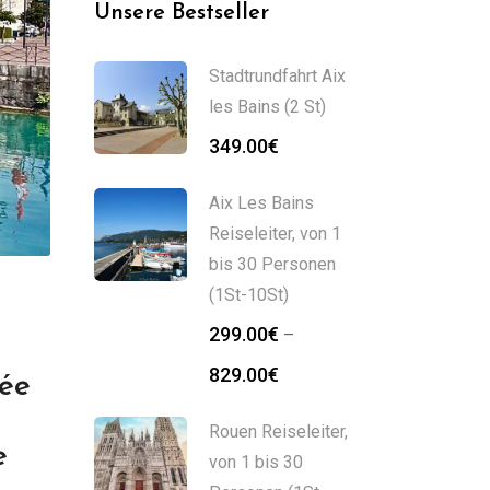
Unsere Bestseller
Stadtrundfahrt Aix
les Bains (2 St)
349.00
€
Aix Les Bains
Reiseleiter, von 1
bis 30 Personen
(1St-10St)
299.00
€
–
829.00
€
uée
Rouen Reiseleiter,
e
von 1 bis 30