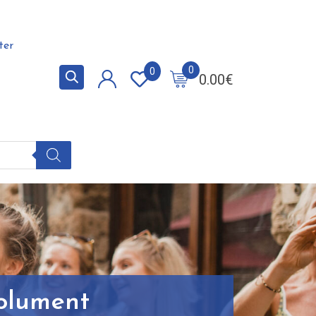
ter
0
0
0.00
€
solument