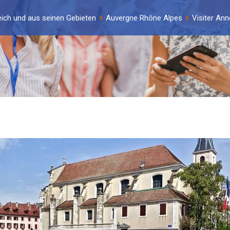
eich und aus seinen Gebieten
Auvergne Rhône Alpes
Visiter Ann