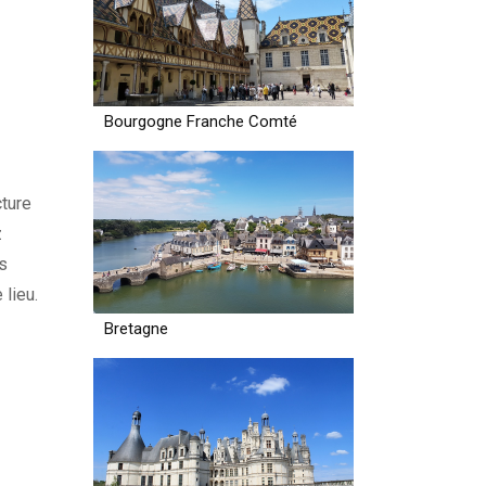
Bourgogne Franche Comté
cture
z
s
 lieu.
Bretagne