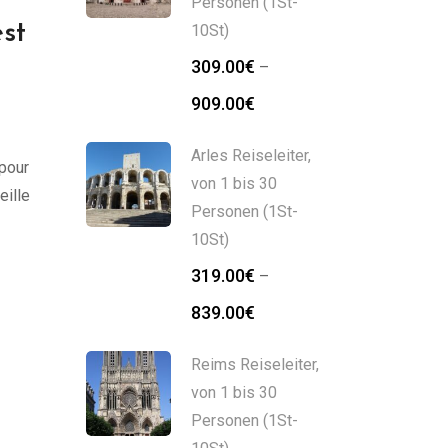
Personen (1St-
est
10St)
309.00
€
–
909.00
€
Arles Reiseleiter,
pour
von 1 bis 30
eille
Personen (1St-
10St)
319.00
€
–
839.00
€
Reims Reiseleiter,
von 1 bis 30
Personen (1St-