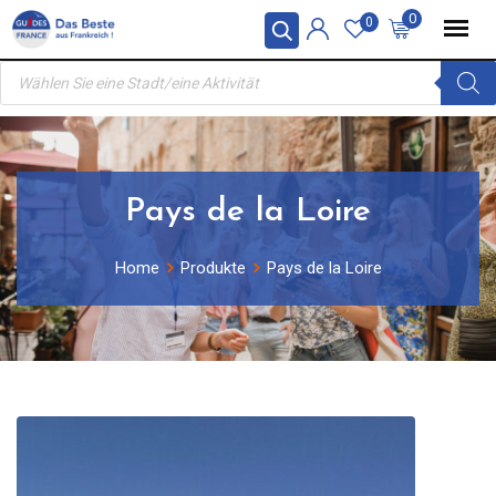
Skip
0
0
to
Products
content
search
Pays de la Loire
Home
Produkte
Pays de la Loire