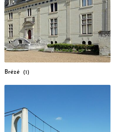
Brézé
(1)