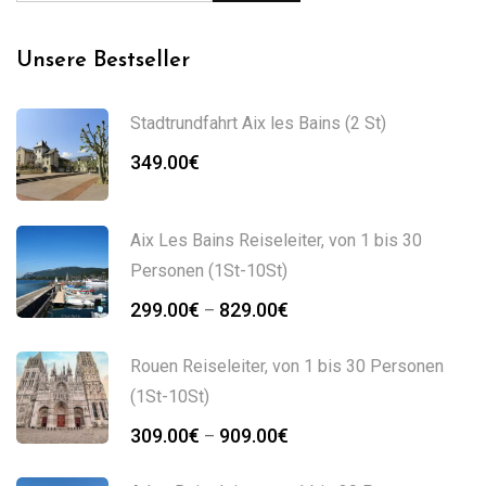
Unsere Bestseller
Stadtrundfahrt Aix les Bains (2 St)
349.00
€
Aix Les Bains Reiseleiter, von 1 bis 30
Personen (1St-10St)
Preisspanne:
299.00
€
829.00
€
–
299.00€
bis
Rouen Reiseleiter, von 1 bis 30 Personen
829.00€
(1St-10St)
Preisspanne:
309.00
€
909.00
€
–
309.00€