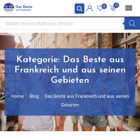
Skip
0
0
to
Products
content
search
Kategorie:
Das Beste aus
Frankreich und aus seinen
Gebieten
Home
Blog
Das Beste aus Frankreich und aus seinen
Gebieten