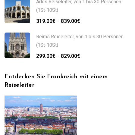
bis
Arles Reiseleiter, von 1 bis 30 Personen
909.00€
(1St-10St)
Preisspanne:
319.00
€
839.00
€
–
319.00€
bis
Reims Reiseleiter, von 1 bis 30 Personen
839.00€
(1St-10St)
Preisspanne:
299.00
€
829.00
€
–
299.00€
bis
Entdecken Sie Frankreich mit einem
829.00€
Reiseleiter