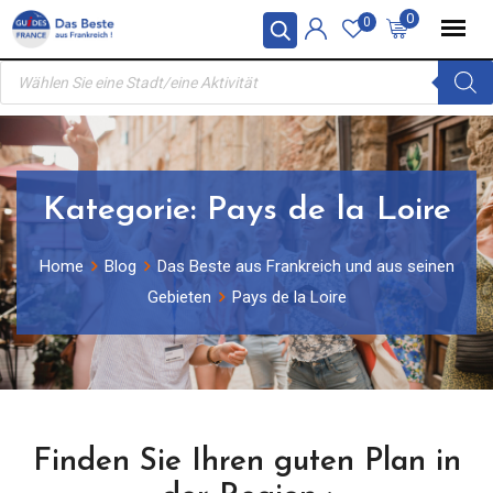
Skip
0
0
to
Products
content
search
Kategorie:
Pays de la Loire
Home
Blog
Das Beste aus Frankreich und aus seinen
Gebieten
Pays de la Loire
Finden Sie Ihren guten Plan in