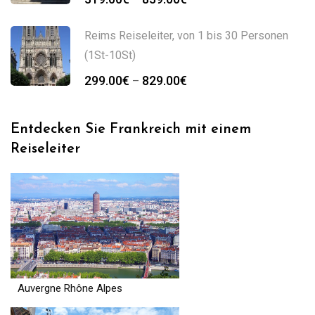
319.00€
bis
Reims Reiseleiter, von 1 bis 30 Personen
839.00€
(1St-10St)
Preisspanne:
299.00
€
829.00
€
–
299.00€
bis
Entdecken Sie Frankreich mit einem
829.00€
Reiseleiter
Auvergne Rhône Alpes