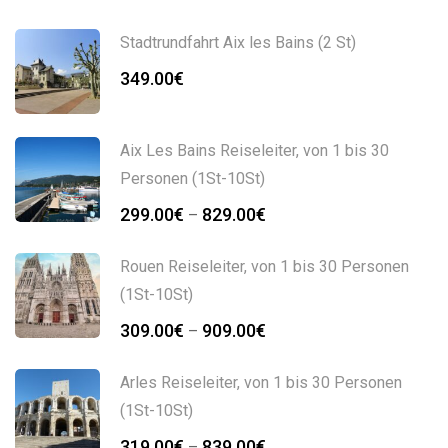
Stadtrundfahrt Aix les Bains (2 St)
349.00
€
Aix Les Bains Reiseleiter, von 1 bis 30
Personen (1St-10St)
Preisspanne:
299.00
€
829.00
€
–
299.00€
bis
Rouen Reiseleiter, von 1 bis 30 Personen
829.00€
(1St-10St)
Preisspanne:
309.00
€
909.00
€
–
309.00€
bis
Arles Reiseleiter, von 1 bis 30 Personen
909.00€
(1St-10St)
Preisspanne:
319.00
€
839.00
€
–