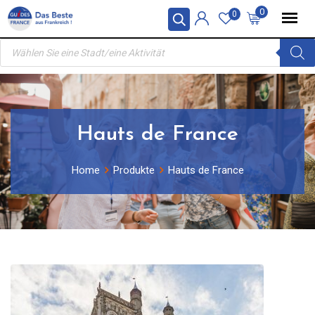
Skip
0
0
to
Products
content
search
Hauts de France
Home
Produkte
Hauts de France