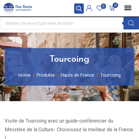
Skip
0
0
to
Products
content
search
Tourcoing
Home
Produkte
Hauts de France
Tourcoing
Visite de Tourcoing avec un guide-conférencier du
Ministère de la Culture- Choisissez le meilleur de la France
!