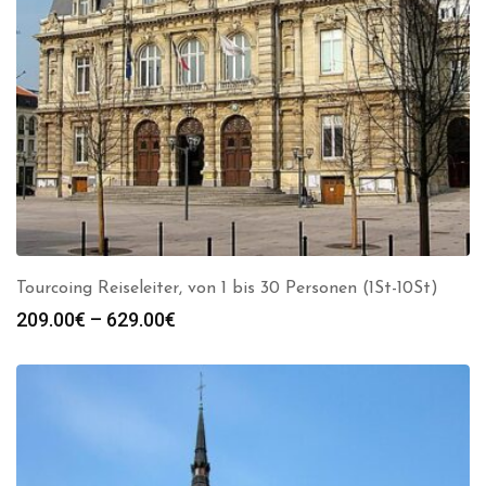
Tourcoing Reiseleiter, von 1 bis 30 Personen (1St-10St)
Preisspanne:
209.00
€
–
629.00
€
209.00€
bis
629.00€