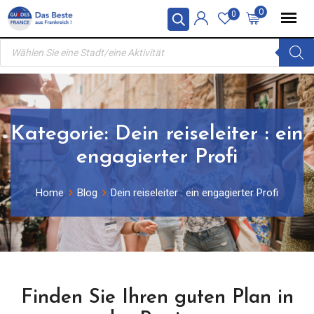
Skip
0
0
to
Products
content
search
Kategorie:
Dein reiseleiter : ein
engagierter Profi
Home
Blog
Dein reiseleiter : ein engagierter Profi
Finden Sie Ihren guten Plan in