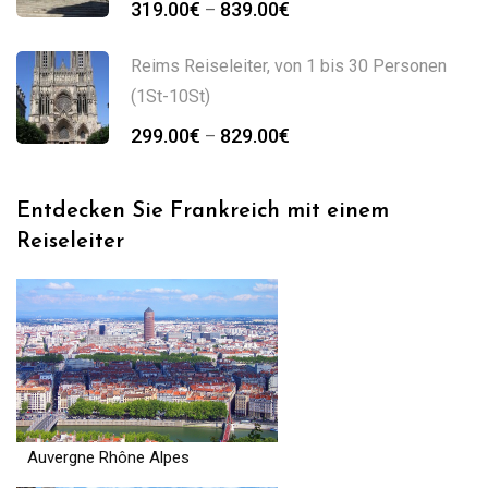
319.00
€
839.00
€
–
319.00€
bis
Reims Reiseleiter, von 1 bis 30 Personen
839.00€
(1St-10St)
Preisspanne:
299.00
€
829.00
€
–
299.00€
bis
Entdecken Sie Frankreich mit einem
829.00€
Reiseleiter
Auvergne Rhône Alpes