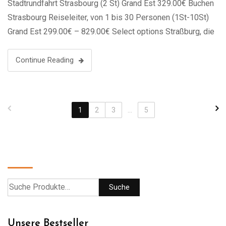
Stadtrundfahrt Strasbourg (2 St) Grand Est 329.00€ Buchen
Strasbourg Reiseleiter, von 1 bis 30 Personen (1St-10St)
Grand Est 299.00€ – 829.00€ Select options Straßburg, die
Hauptstadt der Region Grand Est in Frankreich, liegt an der
Grenze zu Deutschland und …
Continue Reading
1
2
3
...
5
Suche
Suche
Unsere Bestseller