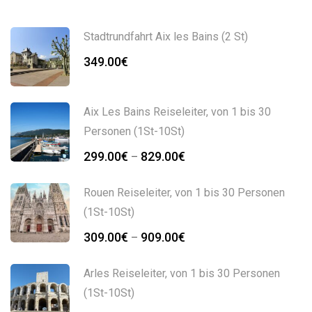
Stadtrundfahrt Aix les Bains (2 St)
349.00
€
Aix Les Bains Reiseleiter, von 1 bis 30
Personen (1St-10St)
Preisspanne:
299.00
€
829.00
€
–
299.00€
bis
Rouen Reiseleiter, von 1 bis 30 Personen
829.00€
(1St-10St)
Preisspanne:
309.00
€
909.00
€
–
309.00€
bis
Arles Reiseleiter, von 1 bis 30 Personen
909.00€
(1St-10St)
Preisspanne: