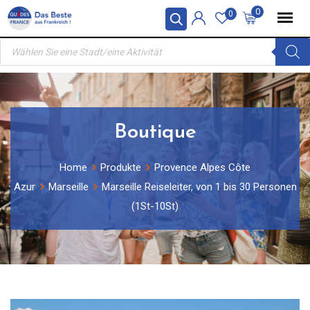
Skip
0
0
to
Products
content
search
Boutique
Home
Produkte
Provence Alpes Côte
Azur
Marseille
Marseille Reiseleiter, von 1 bis 30 Personen
(1St-10St)