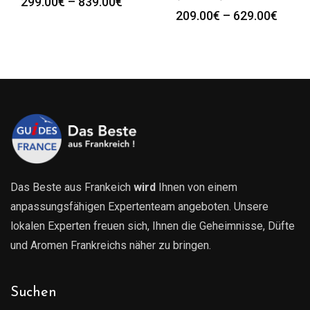
Preisspanne:
299.00
€
–
839.00
€
Preis
209.00
€
–
629.00
€
299.00€
209.0
bis
bis
839.00€
629.0
Das Beste aus Frankeich
wird
Ihnen von einem
anpassungsfähigen Expertenteam angeboten. Unsere
lokalen Experten freuen sich, Ihnen die Geheimnisse, Düfte
und Aromen Frankreichs näher zu bringen.
Suchen