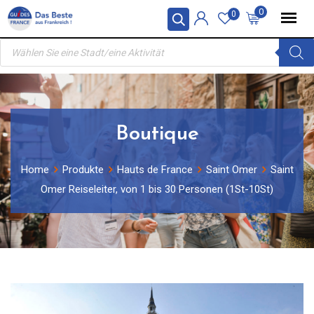
Skip
0
0
to
Products
content
search
Boutique
Home
Produkte
Hauts de France
Saint Omer
Saint
Omer Reiseleiter, von 1 bis 30 Personen (1St-10St)