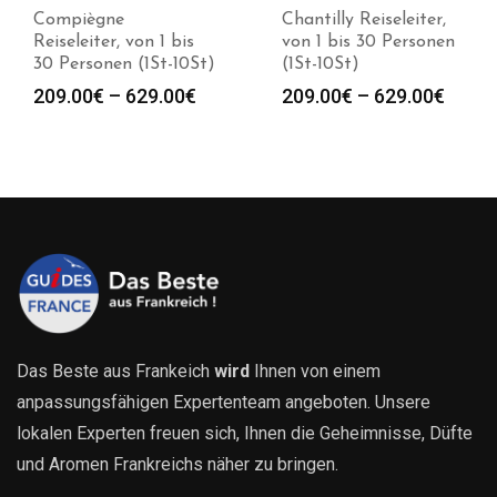
Compiègne
Chantilly Reiseleiter,
Reiseleiter, von 1 bis
von 1 bis 30 Personen
30 Personen (1St-10St)
(1St-10St)
spanne:
Preisspanne:
Preis
209.00
€
–
629.00
€
209.00
€
–
629.00
€
0€
209.00€
209.0
bis
bis
0€
629.00€
629.0
Das Beste aus Frankeich
wird
Ihnen von einem
anpassungsfähigen Expertenteam angeboten. Unsere
lokalen Experten freuen sich, Ihnen die Geheimnisse, Düfte
und Aromen Frankreichs näher zu bringen.