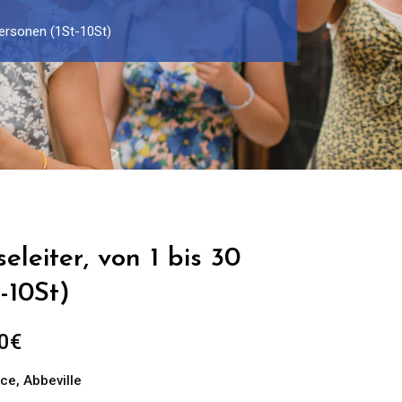
 Personen (1St-10St)
eleiter, von 1 bis 30
-10St)
Preisspanne:
0
€
209.00€
nce
,
Abbeville
bis