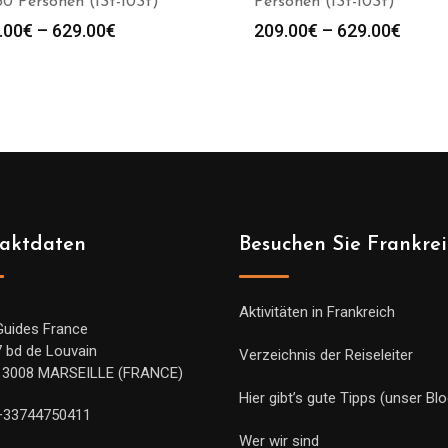
30 Personen (1St-10St)
Personen (1St-10St)
Preisspanne:
Preis
.00
€
–
629.00
€
209.00
€
–
629.00
€
209.00€
209.0
bis
bis
629.00€
629.0
aktdaten
Besuchen Sie Frankre
Aktivitäten in Frankreich
Guides France
7 bd de Louvain
Verzeichnis der Reiseleiter
13008 MARSEILLE (FRANCE)
Hier gibt’s gute Tipps (unser Blo
+33744750411
Wer wir sind