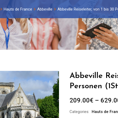
Hauts de France
Abbeville
Abbeville Reiseleiter, von 1 bis 30
Abbeville Reis
Personen (1St
209.00
€
–
629.0
Categories:
Hauts de Fra