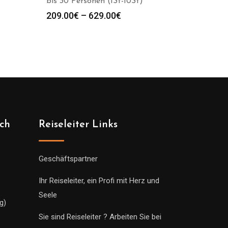
bis 30 Personen (1St-10St)
spanne:
Preisspanne:
209.00
€
–
629.00
€
0€
209.00€
bis
0€
629.00€
ich
Reiseleiter Links
Geschäftspartner
Ihr Reiseleiter, ein Profi mit Herz und
Seele
g)
Sie sind Reiseleiter ? Arbeiten Sie bei