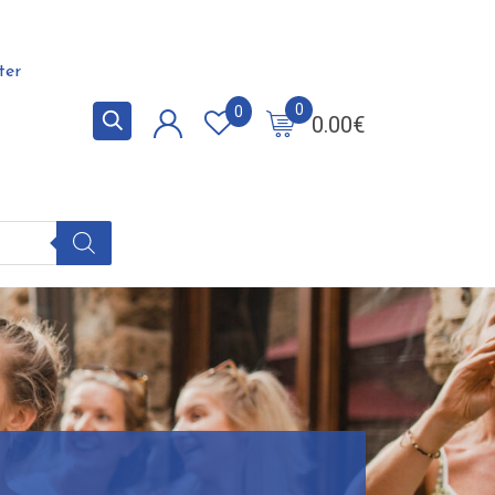
ter
0
0
0.00
€