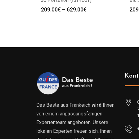
30 Personen (1St-10St)
bis 
Preisspanne:
209.00
€
–
629.00
€
209
209.00€
bis
629.00€
Kont
Das Beste aus Frankeich
wird
Ihnen
von einem anpassungsfähigen
Expertenteam angeboten. Unsere
lokalen Experten freuen sich, Ihnen