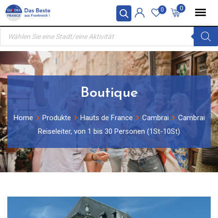
Skip
0
0
to
Products
content
search
Boutique
Home
Produkte
Hauts de France
Cambrai
Cambrai
Reiseleiter, von 1 bis 30 Personen (1St-10St)