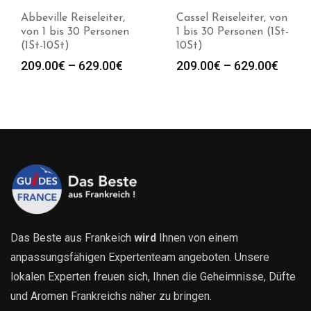
eleiter,
Cassel Reiseleiter, von
Abbeville Reis
Personen
1 bis 30 Personen (1St-
von 1 bis 30 
10St)
(1St-10St)
Preisspanne:
Preisspanne:
29.00
€
209.00
€
–
629.00
€
209.00
€
–
6
209.00€
209.00€
bis
bis
629.00€
629.00€
Das Beste aus Frankeich
wird
Ihnen von einem
anpassungsfähigen Expertenteam angeboten. Unsere
lokalen Experten freuen sich, Ihnen die Geheimnisse, Düfte
und Aromen Frankreichs näher zu bringen.