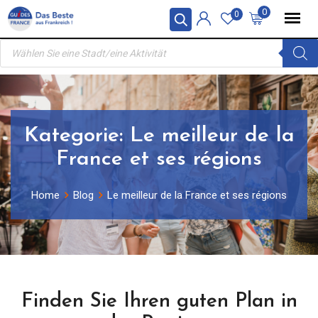
Skip
0
0
to
Products
content
search
Kategorie:
Le meilleur de la
France et ses régions
Home
Blog
Le meilleur de la France et ses régions
Finden Sie Ihren guten Plan in