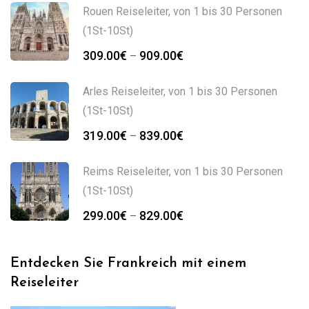
bis
Rouen Reiseleiter, von 1 bis 30 Personen
829.00€
(1St-10St)
Preisspanne:
309.00
€
909.00
€
–
309.00€
bis
Arles Reiseleiter, von 1 bis 30 Personen
909.00€
(1St-10St)
Preisspanne:
319.00
€
839.00
€
–
319.00€
bis
Reims Reiseleiter, von 1 bis 30 Personen
839.00€
(1St-10St)
Preisspanne:
299.00
€
829.00
€
–
299.00€
bis
Entdecken Sie Frankreich mit einem
829.00€
Reiseleiter