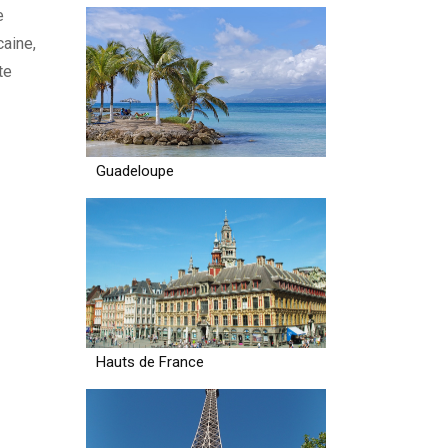
e
caine,
te
Guadeloupe
Hauts de France