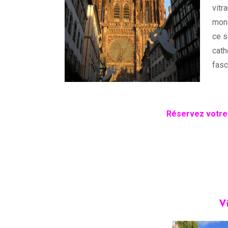
vitr
mond
ce s
cath
fasc
Réservez votre 
V