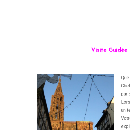
Visite Guidée
Que 
Chef
par 
Lors
un t
Votr
expl