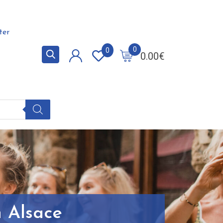
ter
0
0
0.00
€
n Alsace