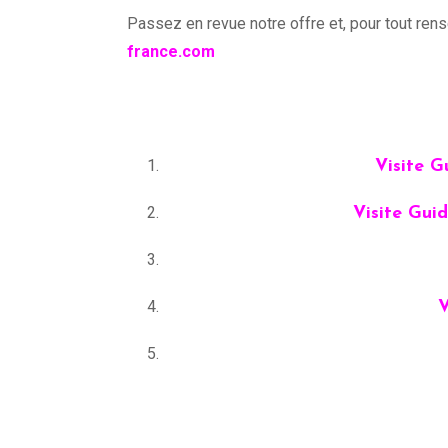
Passez en revue notre offre et, pour tout re
france.com
Visite G
Visite Gui
V