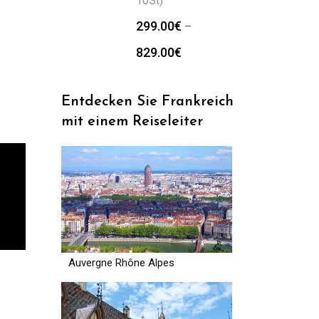
10St)
299.00
€
–
829.00
€
Entdecken Sie Frankreich
mit einem Reiseleiter
Auvergne Rhône Alpes