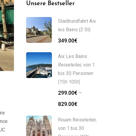
Unsere Bestseller
Stadtrundfahrt Aix
les Bains (2 St)
349.00
€
Aix Les Bains
Reiseleiter, von 1
bis 30 Personen
(1St-10St)
299.00
€
–
829.00
€
ure
Rouen Reiseleiter,
ence
von 1 bis 30
 JC