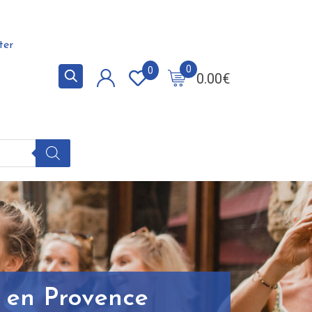
ter
0
0
0.00
€
x en Provence