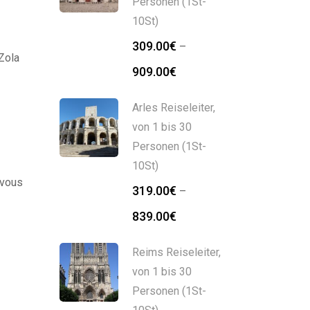
Personen (1St-
10St)
309.00
€
–
 Zola
909.00
€
Arles Reiseleiter,
von 1 bis 30
Personen (1St-
10St)
 vous
319.00
€
–
839.00
€
Reims Reiseleiter,
von 1 bis 30
Personen (1St-