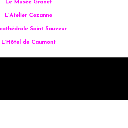
Le Musée Granet
L’Atelier Cezanne
cathédrale Saint Sauveur
L’Hôtel de Caumont