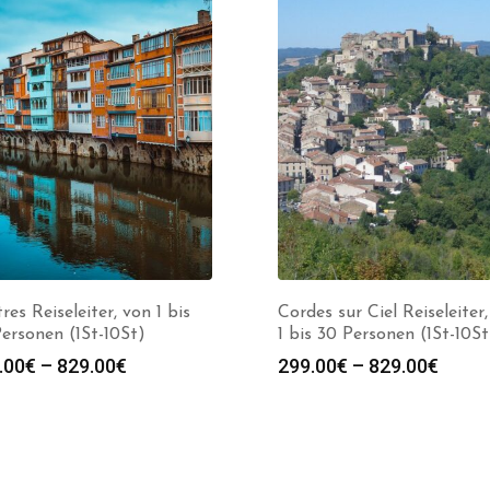
res Reiseleiter, von 1 bis
Cordes sur Ciel Reiseleiter
ersonen (1St-10St)
1 bis 30 Personen (1St-10St
Preisspanne:
Preis
.00
€
–
829.00
€
299.00
€
–
829.00
€
299.00€
299.0
bis
bis
829.00€
829.0