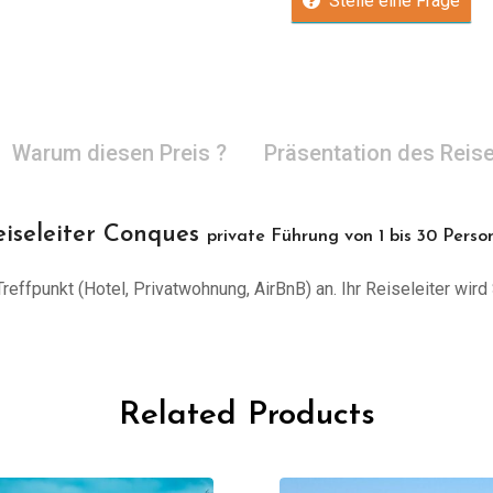
Stelle eine Frage
Warum diesen Preis ?
Präsentation des Reise
eiseleiter Conques
private Führung von 1 bis 30 Perso
effpunkt (Hotel, Privatwohnung, AirBnB) an. Ihr Reiseleiter wird 
Related Products