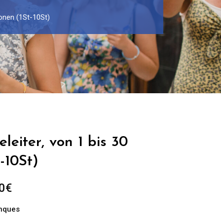
sonen (1St-10St)
leiter, von 1 bis 30
-10St)
Preisspanne:
0
€
299.00€
nques
bis