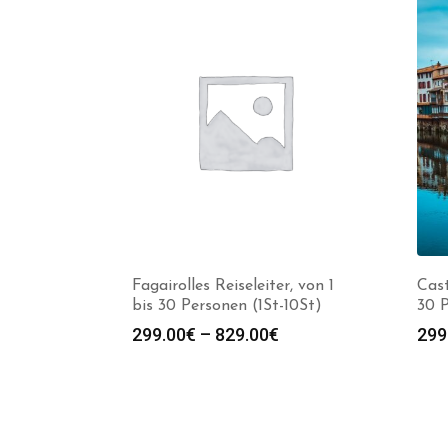
Fagairolles Reiseleiter, von 1
Cast
bis 30 Personen (1St-10St)
30 P
Preisspanne:
299.00
€
–
829.00
€
299
299.00€
bis
829.00€