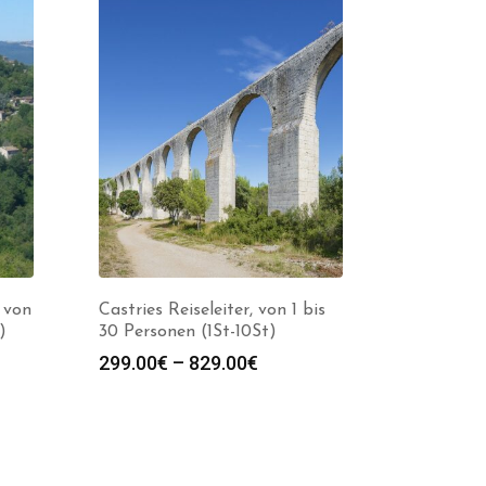
, von
Castries Reiseleiter, von 1 bis
)
30 Personen (1St-10St)
spanne:
Preisspanne:
299.00
€
–
829.00
€
0€
299.00€
bis
0€
829.00€