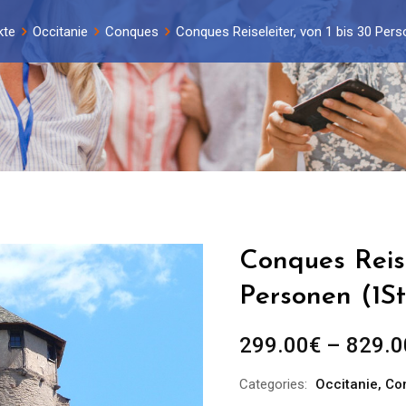
kte
Occitanie
Conques
Conques Reiseleiter, von 1 bis 30 Per
Conques Reise
Personen (1St
299.00
€
–
829.0
Categories:
Occitanie
,
Co