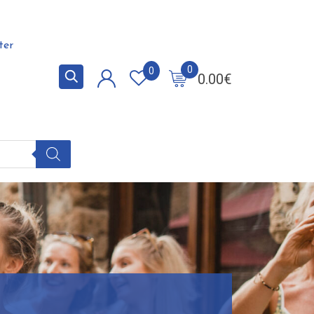
ter
0
0
0.00
€