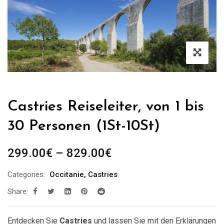
Castries Reiseleiter, von 1 bis
30 Personen (1St-10St)
Preisspanne:
299.00
€
–
829.00
€
299.00€
Categories:
Occitanie
,
Castries
bis
Share:
829.00€
Entdecken Sie
Castries
und lassen Sie mit den Erklärungen