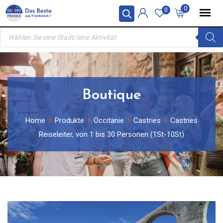
Skip
0
0
to
Products
content
search
Boutique
Home
Produkte
Occitanie
Castries
Castries
Reiseleiter, von 1 bis 30 Personen (1St-10St)