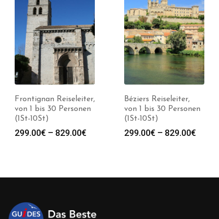
Frontignan Reiseleiter,
Béziers Reiseleiter,
von 1 bis 30 Personen
von 1 bis 30 Personen
(1St-10St)
(1St-10St)
Preisspanne:
Preis
299.00
€
–
829.00
€
299.00
€
–
829.00
€
299.00€
299.0
bis
bis
829.00€
829.0