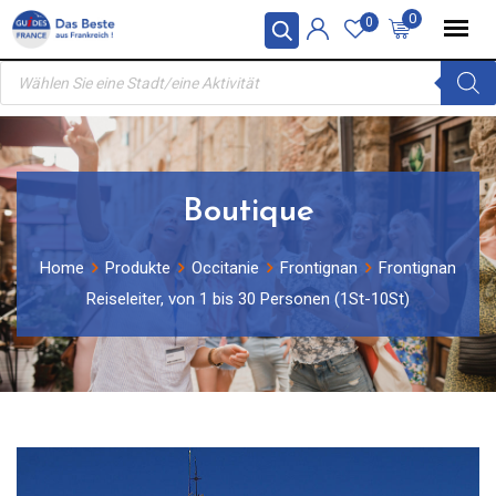
Skip
0
0
to
Products
content
search
Boutique
Home
Produkte
Occitanie
Frontignan
Frontignan
Reiseleiter, von 1 bis 30 Personen (1St-10St)