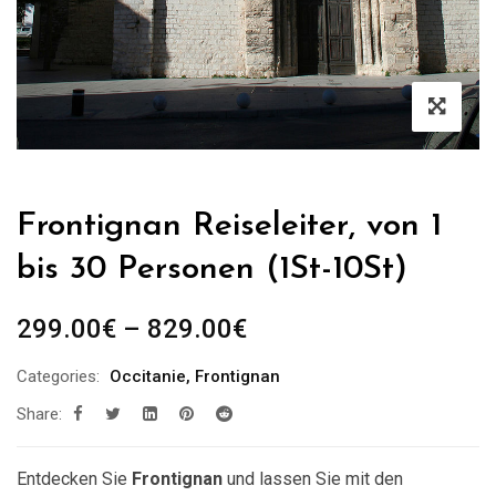
Frontignan Reiseleiter, von 1
bis 30 Personen (1St-10St)
Preisspanne:
299.00
€
–
829.00
€
299.00€
Categories:
Occitanie
,
Frontignan
bis
Share:
829.00€
Entdecken Sie
Frontignan
und lassen Sie mit den