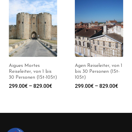
Aigues Mortes
Agen Reiseleiter, von 1
Reiseleiter, von 1 bis
bis 30 Personen (1St-
30 Personen (1St-10St)
10St)
Preisspanne:
Preis
299.00
€
–
829.00
€
299.00
€
–
829.00
€
299.00€
299.0
bis
bis
829.00€
829.0