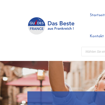
Skip
to
Startseit
content
Kontakt
Products
search