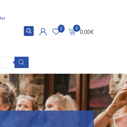
ter
0
0
0.00
€