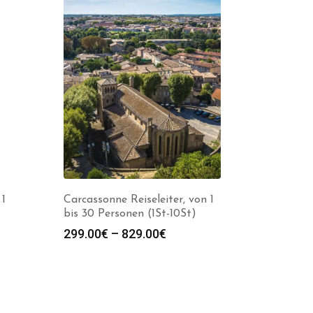
 1
Carcassonne Reiseleiter, von 1
bis 30 Personen (1St-10St)
spanne:
Preisspanne:
299.00
€
–
829.00
€
0€
299.00€
bis
0€
829.00€