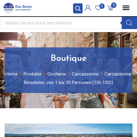
Skip
0
0
to
Products
content
search
Boutique
Home
Produkte
Occitanie
Carcassonne
Carcassonne
Reiseleiter, von 1 bis 30 Personen (1St-10St)