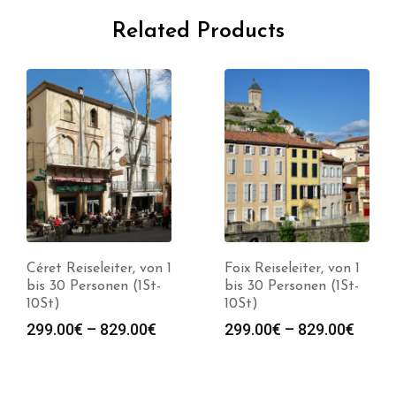
Related Products
Céret Reiseleiter, von 1
Foix Reiseleiter, von 1
bis 30 Personen (1St-
bis 30 Personen (1St-
10St)
10St)
Preisspanne:
Preis
299.00
€
–
829.00
€
299.00
€
–
829.00
€
299.00€
299.0
bis
bis
829.00€
829.0