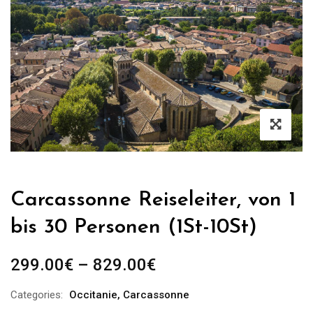
Carcassonne Reiseleiter, von 1
bis 30 Personen (1St-10St)
Preisspanne:
299.00
€
–
829.00
€
299.00€
Categories:
Occitanie
,
Carcassonne
bis