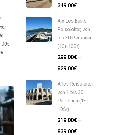
349.00
€
e
Aix Les Bains
mar
Reiseleiter, von 1
ar
bis 30 Personen
9.00€
(1St-10St)
te
299.00
€
–
d oft
Preisspanne:
829.00
€
net …
299.00€
bis
Arles Reiseleiter,
829.00€
von 1 bis 30
Personen (1St-
10St)
319.00
€
–
Preisspanne:
839.00
€