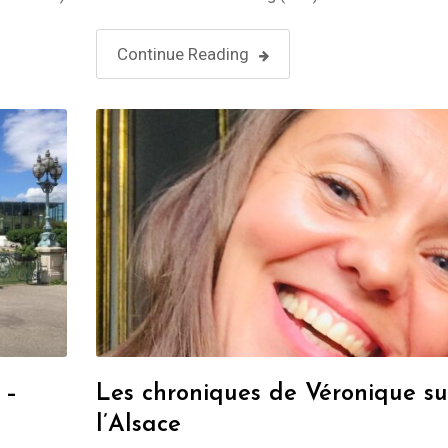
rt
Straßburg, die Hauptstadt der Region Grand Est i
ter, von
Frankreichs, ist eine Stadt von großer historischer
Continue Reading
kultureller Bedeutung. …
 –
Les chroniques de Véronique su
l’Alsace