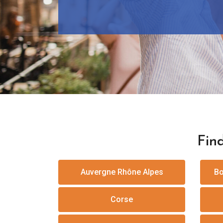
Find
Auvergne Rhône Alpes
Bo
Corse