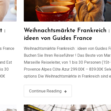
 :
Weihnachtsmärkte Frankreich :
ideen von Guides France
s France
Weihnachtsmärkte Frankreich : ideen von Guides F
Buchen Sie Ihren Reiseführer ! Das Beste von Mar
and Est
Marseille Reiseleiter, von 1 bis 30 Personen (1St
is 30
Provence Alpes Côte Azur 299.00€ – 839.00€ Sel
00€
options Die Weihnachtsmärkte in Frankreich sind 
egion
zauberhafte Tradition, die die Städte in Szenen vol
Lichter, Düfte und festlicher Freude verwandelt.
Continue Reading
Ursprünglich im …