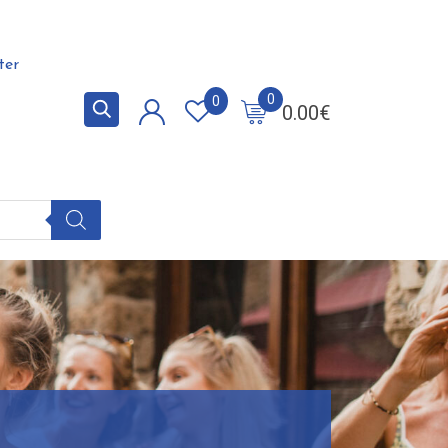
ter
0
0
0.00
€