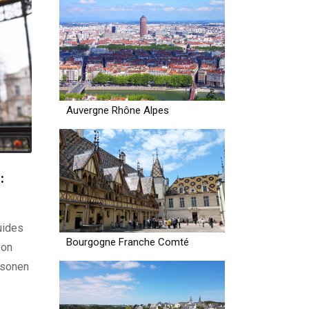
Auvergne Rhône Alpes
:
uides
Bourgogne Franche Comté
von
rsonen