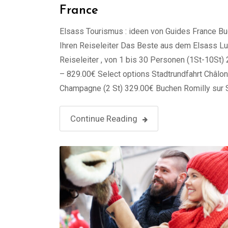
France
Elsass Tourismus : ideen von Guides France B
Ihren Reiseleiter Das Beste aus dem Elsass Lu
Reiseleiter , von 1 bis 30 Personen (1St-10St)
– 829.00€ Select options Stadtrundfahrt Châlo
Champagne (2 St) 329.00€ Buchen Romilly sur 
Reiseleiter, von 1 bis 30 Personen (1St-10St) 
829.00€ Select options Stadtrundfahrt Pont-à
Continue Reading
(2 St) …