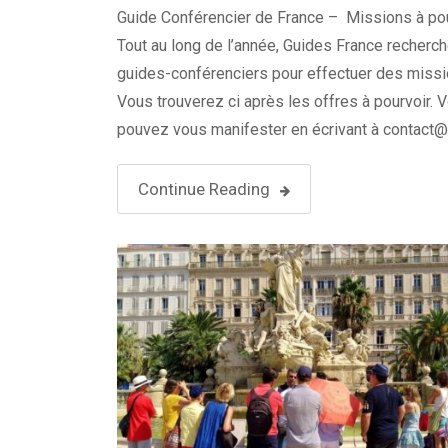
septembre 2022)
Guide Conférencier de France – Missions à po
Tout au long de l’année, Guides France recherc
guides-conférenciers pour effectuer des missi
Vous trouverez ci après les offres à pourvoir. 
pouvez vous manifester en écrivant à contact
france.com. Conditions de paiement : Paiement
facture. La facture est à envoyer au format PDF
Continue Reading
contact@guides-france.com …