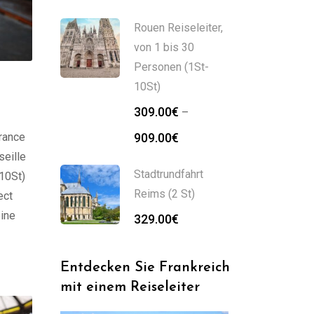
319.00€
bis
Rouen Reiseleiter,
839.00€
von 1 bis 30
Personen (1St-
10St)
309.00
€
–
Preisspanne:
rance
909.00
€
309.00€
seille
bis
Stadtrundfahrt
-10St)
909.00€
Reims (2 St)
ect
eine
329.00
€
ler
Entdecken Sie Frankreich
mit einem Reiseleiter