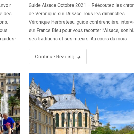
urvoir
Guide Alsace Octobre 2021 – Réécoutez les chro
he des
de Véronique sur l’Alsace Tous les dimanches,
ons.
Véronique Herbreteau, guide conférencière, intervi
Vous
sur France Bleu pour vous raconter l’Alsace, son hi
@guides-
ses traditions et ses mœurs. Au cours du mois
 sur
d’Octobre, la guide est entre autre intervenue pour
 à
évoquer l’actualité culturelle de sa région, et aussi
Continue Reading