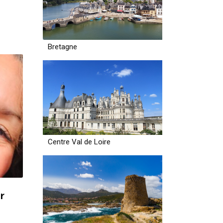
m Osten
 und
Bretagne
Centre Val de Loire
r