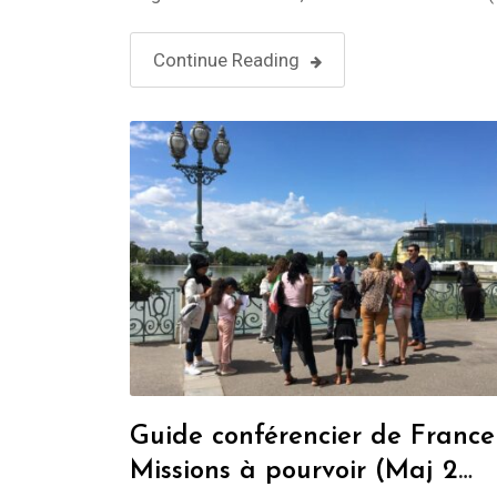
299.00€ – 829.00€ Select options Stadtrundfah
Mulhouse (2 St) 329.00€ Buchen Reims Reiselei
Continue Reading
1 bis …
Guide conférencier de France
Missions à pourvoir (Maj 2