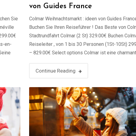
von Guides France
uchen Sie
Colmar Weihnachtsmarkt : ideen von Guides Franc
néville
Buchen Sie Ihren Reiseführer ! Das Beste von Col
 299.00€
Stadtrundfahrt Colmar (2 St) 329.00€ Buchen Colm
ns-en-
Reiseleiter , von 1 bis 30 Personen (1St-10St) 29
Seine
– 829.00€ Select options Colmar ist eine charman
299.00€ –
Stadt im Elsass, im Nordosten Frankreichs. Sie wir
-Mousson
als „Hauptstadt des elsässischen Weins“ bezeich
Continue Reading