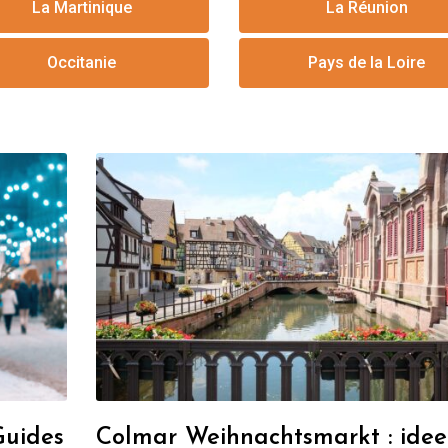
La Martinique
La Réunion
Occitanie
Pays de la Loire
Guides
Colmar Weihnachtsmarkt : ide