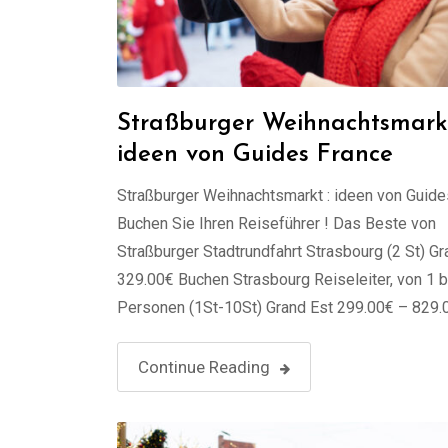
Straßburger Weihnachtsmarkt
ideen von Guides France
Straßburger Weihnachtsmarkt : ideen von Guide
Buchen Sie Ihren Reiseführer ! Das Beste von
Straßburger Stadtrundfahrt Strasbourg (2 St) Gr
329.00€ Buchen Strasbourg Reiseleiter, von 1 b
Personen (1St-10St) Grand Est 299.00€ – 829.
Select options Straßburg, die Hauptstadt der R
Grand Est in Frankreich, liegt an der Grenze zu
Continue Reading
Deutschland und …