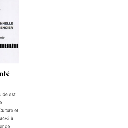
nté
uide est
e
Culture et
bac+3 à
er de