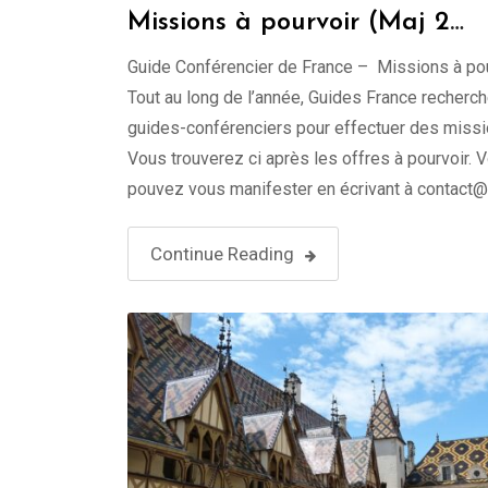
Missions à pourvoir (Maj 2
septembre 2022)
Guide Conférencier de France – Missions à po
Tout au long de l’année, Guides France recherc
guides-conférenciers pour effectuer des missi
Vous trouverez ci après les offres à pourvoir. 
pouvez vous manifester en écrivant à contact
france.com. Conditions de paiement : Paiement
facture. La facture est à envoyer au format PDF
Continue Reading
contact@guides-france.com …