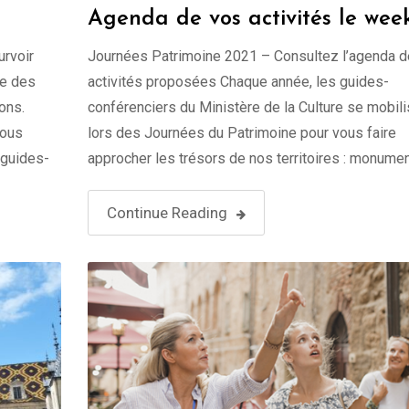
Agenda de vos activités le wee
end du 18 Septembre
urvoir
Journées Patrimoine 2021 – Consultez l’agenda 
he des
activités proposées Chaque année, les guides-
ons.
conférenciers du Ministère de la Culture se mobili
Vous
lors des Journées du Patrimoine pour vous faire
@guides-
approcher les trésors de nos territoires : monumen
 sur
bâtiments publics, musées, villes et villages. Les
 à
guides-conférenciers sont des acteurs essentiels
Continue Reading
l’activité culturelle et touristique de nos …