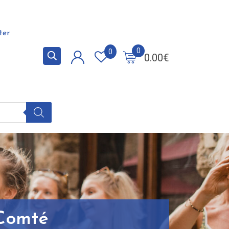
ter
0
0
0.00
€
Comté