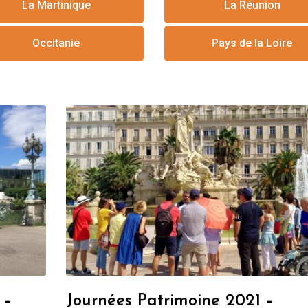
La Martinique
La Réunion
Occitanie
Pays de la Loire
 –
Journées Patrimoine 2021 –