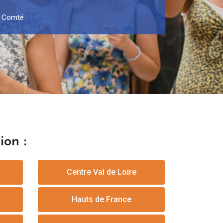
e Comté
ion :
Centre Val de Loire
Hauts de France