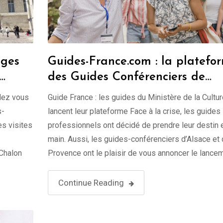
ages
Guides-France.com : la platefo
des Guides Conférenciers de
France est enfin née !
dez vous
Guide France : les guides du Ministère de la Cultu
s-
lancent leur plateforme Face à la crise, les guides
s visites
professionnels ont décidé de prendre leur destin 
main. Aussi, les guides-conférenciers d’Alsace et
 Chalon
Provence ont le plaisir de vous annoncer le lance
ls vous
de leur nouvelle plateforme d’activités en ligne, la
est aussi un media …
Continue Reading