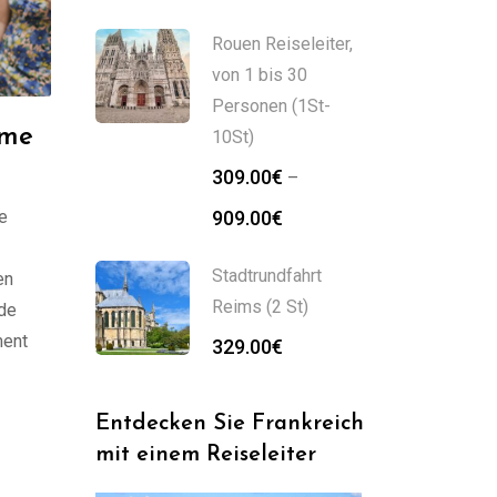
319.00€
bis
Rouen Reiseleiter,
839.00€
von 1 bis 30
Personen (1St-
rme
10St)
309.00
€
–
Preisspanne:
re
909.00
€
309.00€
bis
Stadtrundfahrt
en
909.00€
Reims (2 St)
 de
ment
329.00
€
quelle
Entdecken Sie Frankreich
mit einem Reiseleiter