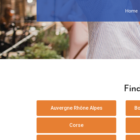
Home
Find
Auvergne Rhône Alpes
Bo
Corse