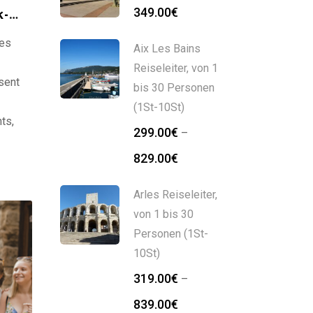
349.00
€
k-
des
Aix Les Bains
Reiseleiter, von 1
sent
bis 30 Personen
(1St-10St)
ts,
299.00
€
–
Preisspanne:
829.00
€
 de
299.00€
bis
Arles Reiseleiter,
829.00€
von 1 bis 30
Personen (1St-
10St)
319.00
€
–
Preisspanne:
839.00
€