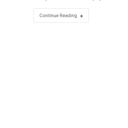
guide, parmi elles : Angers, Lyon, Toulouse, Cle
Ferrand, Paris-Est, Perpignan, Corse, Paris-Oue
Continue Reading
…