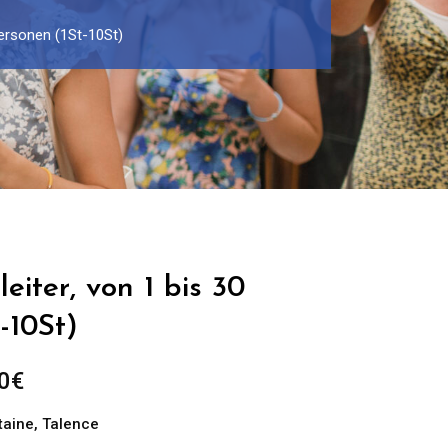
Personen (1St-10St)
eiter, von 1 bis 30
-10St)
Preisspanne:
0
€
299.00€
taine
,
Talence
bis