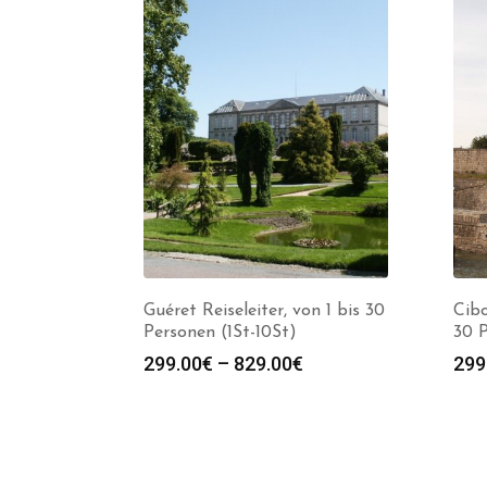
Guéret Reiseleiter, von 1 bis 30
Cibo
Personen (1St-10St)
30 P
Preisspanne:
299.00
€
–
829.00
€
299
299.00€
bis
829.00€