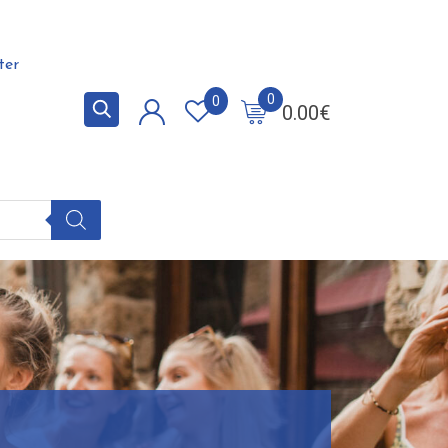
ter
0
0
0.00
€