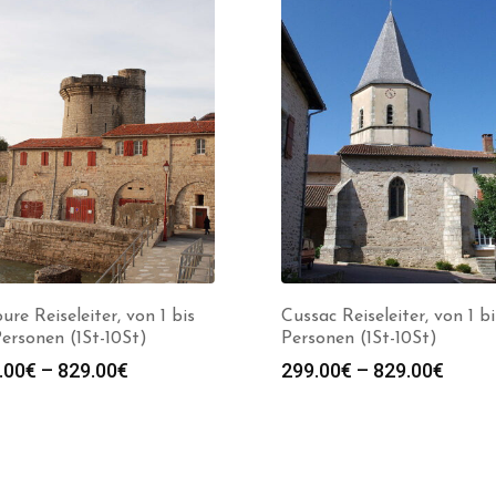
ure Reiseleiter, von 1 bis
Cussac Reiseleiter, von 1 b
ersonen (1St-10St)
Personen (1St-10St)
Preisspanne:
Preis
.00
€
–
829.00
€
299.00
€
–
829.00
€
299.00€
299.0
bis
bis
829.00€
829.0