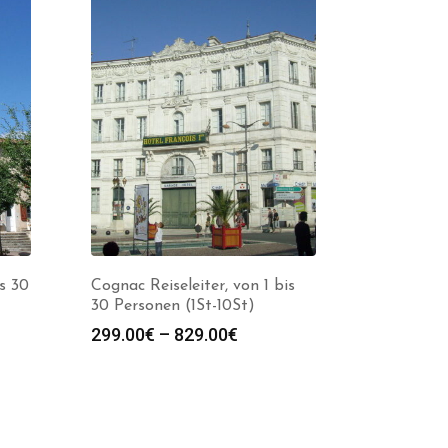
is 30
Cognac Reiseleiter, von 1 bis
30 Personen (1St-10St)
spanne:
Preisspanne:
299.00
€
–
829.00
€
0€
299.00€
bis
0€
829.00€