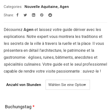
299.00€
Categories:
Nouvelle Aquitaine
,
Agen
bis
Share:
829.00€
Découvrez
Agen
et laissez votre guide dériver avec les
explications. Notre expert vous montrera les traditions et
les secrets de la ville à travers la ruelle et la place. Il vous
présentera en détail l’architecture, le patrimoine et la
gastronomie : églises, ruines, bâtiments, anecdotes et
spécialités culinaires. Votre guide est le seul professionnel
capable de rendre votre visite passionnante : suivez-le !
Anzahl von Stunden
Buchungstag
*