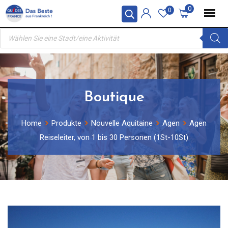
Skip
0
0
to
Products
content
search
Boutique
Home
Produkte
Nouvelle Aquitaine
Agen
Agen
Reiseleiter, von 1 bis 30 Personen (1St-10St)