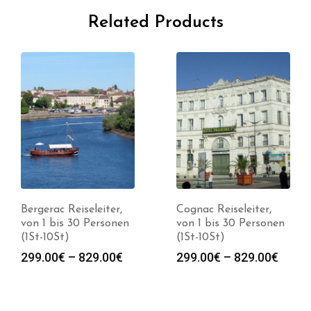
Related Products
Bergerac Reiseleiter,
Cognac Reiseleiter,
von 1 bis 30 Personen
von 1 bis 30 Personen
(1St-10St)
(1St-10St)
spanne:
Preisspanne:
Preis
299.00
€
–
829.00
€
299.00
€
–
829.00
€
0€
299.00€
299.0
bis
bis
0€
829.00€
829.0