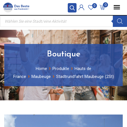
Skip
0
0
to
Products
content
search
Boutique
Home
Produkte
Hauts de
France
Maubeuge
Stadtrundfahrt Maubeuge (2St)