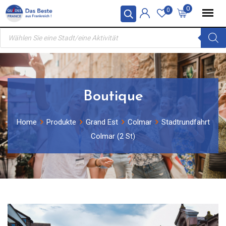
Skip
0
0
to
Products
content
search
Boutique
Home
Produkte
Grand Est
Colmar
Stadtrundfahrt
Colmar (2 St)