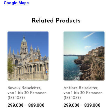
Google Maps
Related Products
Bayeux Reiseleiter,
Antibes Reiseleiter,
von 1 bis 30 Personen
von 1 bis 30 Personen
(1St-10St)
(1St-10St)
Preisspanne:
Preis
299.00
€
–
869.00
€
299.00
€
–
839.00
€
299.00€
299.0