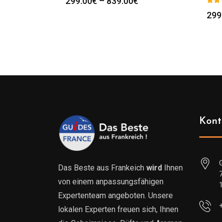
Preisspanne:
299.00
€
–
839.00
€
299.00€
299
bis
839.00€
Kont
Das Beste aus Frankeich
wird
Ihnen
von einem anpassungsfähigen
Expertenteam angeboten. Unsere
lokalen Experten freuen sich, Ihnen