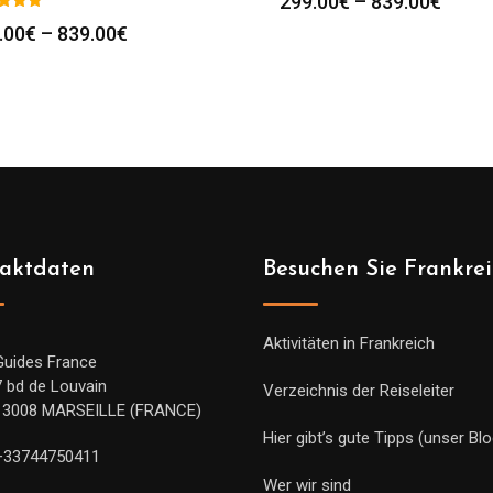
Preis
299.00
€
–
839.00
€
299.0
Preisspanne:
.00
€
–
839.00
€
bis
299.00€
839.0
bis
839.00€
aktdaten
Besuchen Sie Frankre
Aktivitäten in Frankreich
Guides France
7 bd de Louvain
Verzeichnis der Reiseleiter
13008 MARSEILLE (FRANCE)
Hier gibt’s gute Tipps (unser Blo
+33744750411
Wer wir sind