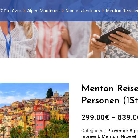
 Côte Azur
Alpes Maritimes
Nice et alentours
Menton Reiselei
Menton Reisel
Personen (1St
299.00
€
–
839.0
Categories:
Provence Alp
moment
,
Menton
,
Nice et