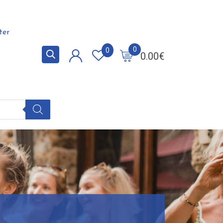
ter
0
0
0.00
€