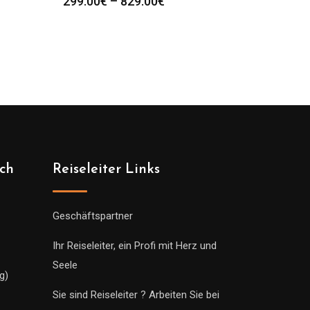
spanne:
Preisspanne:
299.00
€
–
829.00
€
0€
299.00€
bis
0€
829.00€
ich
Reiseleiter Links
Geschäftspartner
Ihr Reiseleiter, ein Profi mit Herz und
Seele
g)
Sie sind Reiseleiter ? Arbeiten Sie bei