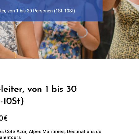
ter, von 1 bis 30 Personen (1St-10St)
eiter, von 1 bis 30
-10St)
Preisspanne:
0
€
299.00€
es Côte Azur
,
Alpes Maritimes
,
Destinations du
bis
 alentours