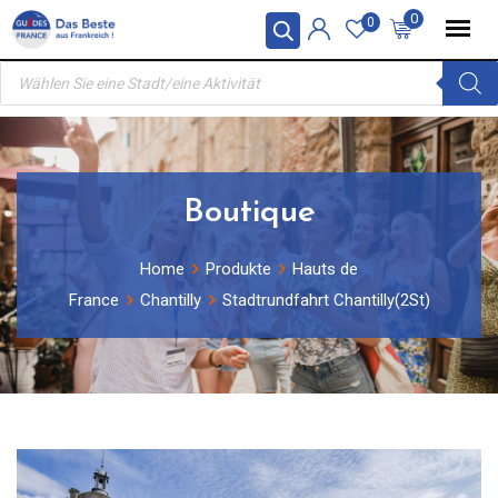
Skip
0
0
to
Products
content
search
Boutique
Home
Produkte
Hauts de
France
Chantilly
Stadtrundfahrt Chantilly(2St)