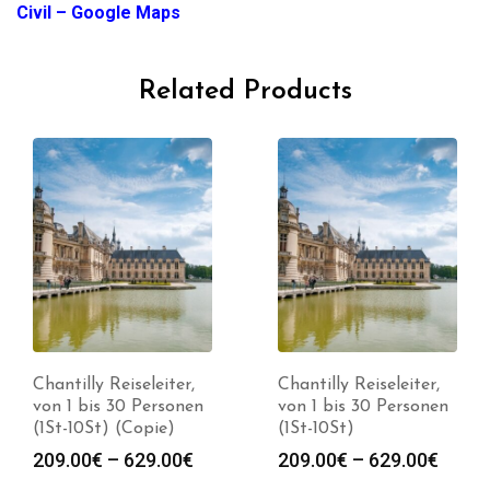
Civil – Google Maps
Related Products
Chantilly Reiseleiter,
Chantilly Reiseleiter,
von 1 bis 30 Personen
von 1 bis 30 Personen
(1St-10St) (Copie)
(1St-10St)
Preisspanne:
Preis
209.00
€
–
629.00
€
209.00
€
–
629.00
€
209.00€
209.0