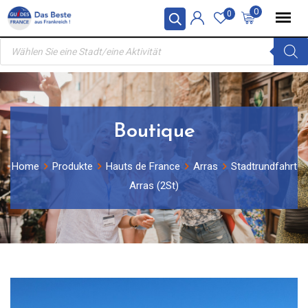
Skip
0
0
to
Products
content
search
Boutique
Home
Produkte
Hauts de France
Arras
Stadtrundfahrt
Arras (2St)