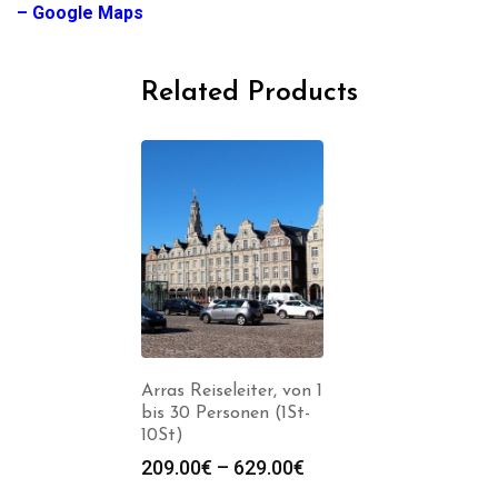
– Google Maps
Related Products
Arras Reiseleiter, von 1
bis 30 Personen (1St-
10St)
Preisspanne:
209.00
€
–
629.00
€
209.00€