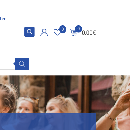
ter
0
0
0.00
€