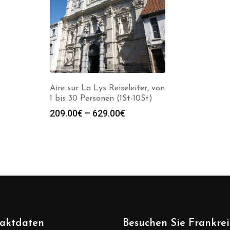
Aire sur La Lys Reiseleiter, von
1 bis 30 Personen (1St-10St)
Preisspanne:
209.00
€
–
629.00
€
209.00€
bis
629.00€
aktdaten
Besuchen Sie Frankre