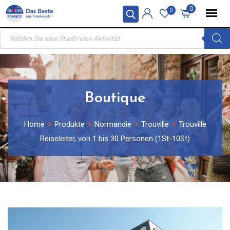
Skip
0
0
to
Products
content
search
Boutique
Home
Produkte
Normandie
Trouville
Trouville
Reiseleiter, von 1 bis 30 Personen (1St-10St)