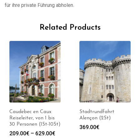
für ihre private Führung abholen.
Related Products
Caudebec en Caux
Stadtrundfahrt
Reiseleiter, von 1 bis
Alençon (2St)
30 Personen (1St-10St)
369.00
€
Preisspanne:
209.00
€
–
629.00
€