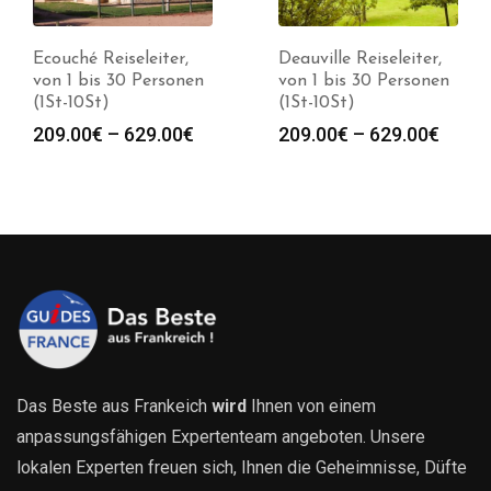
Ecouché Reiseleiter,
Deauville Reiseleiter,
von 1 bis 30 Personen
von 1 bis 30 Personen
(1St-10St)
(1St-10St)
Preisspanne:
Preis
209.00
€
–
629.00
€
209.00
€
–
629.00
€
209.00€
209.0
bis
bis
629.00€
629.0
Das Beste aus Frankeich
wird
Ihnen von einem
anpassungsfähigen Expertenteam angeboten. Unsere
lokalen Experten freuen sich, Ihnen die Geheimnisse, Düfte