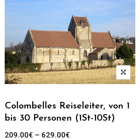
Colombelles Reiseleiter, von 1
bis 30 Personen (1St-10St)
Preisspanne:
209.00
€
–
629.00
€