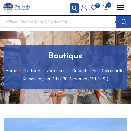
Skip
0
0
to
Products
content
search
Boutique
Home
Produkte
Normandie
Colombelles
Colombelles
Reiseleiter, von 1 bis 30 Personen (1St-10St)