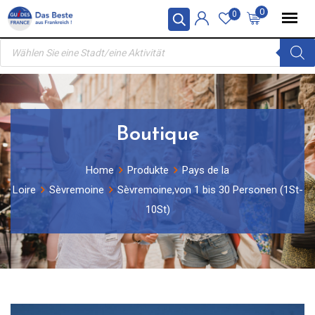
Skip
0
0
to
Products
content
search
Boutique
Home
Produkte
Pays de la
Loire
Sèvremoine
Sèvremoine,von 1 bis 30 Personen (1St-
10St)