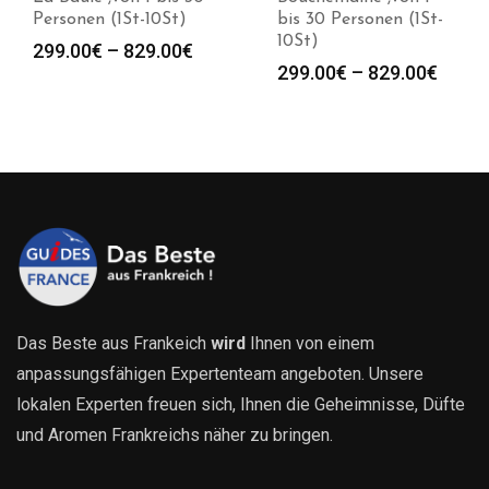
Personen (1St-10St)
bis 30 Personen (1St-
10St)
spanne:
Preisspanne:
299.00
€
–
829.00
€
Preis
299.00
€
–
829.00
€
0€
299.00€
299.0
bis
bis
0€
829.00€
829.0
Das Beste aus Frankeich
wird
Ihnen von einem
anpassungsfähigen Expertenteam angeboten. Unsere
lokalen Experten freuen sich, Ihnen die Geheimnisse, Düfte
und Aromen Frankreichs näher zu bringen.