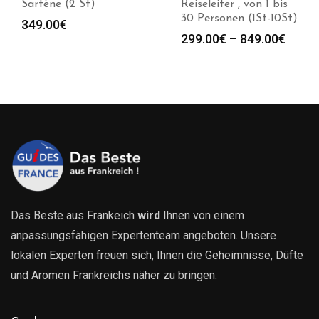
Sartène (2 St)
Reiseleiter , von 1 bis
30 Personen (1St-10St)
349.00
€
spanne:
Preis
299.00
€
–
849.00
€
0€
299.0
bis
0€
849.0
Das Beste aus Frankeich
wird
Ihnen von einem
anpassungsfähigen Expertenteam angeboten. Unsere
lokalen Experten freuen sich, Ihnen die Geheimnisse, Düfte
und Aromen Frankreichs näher zu bringen.