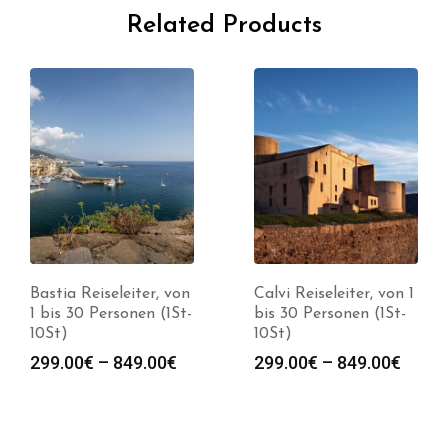
Related Products
Bastia Reiseleiter, von
Calvi Reiseleiter, von 1
1 bis 30 Personen (1St-
bis 30 Personen (1St-
10St)
10St)
spanne:
Preisspanne:
Preis
299.00
€
–
849.00
€
299.00
€
–
849.00
€
0€
299.00€
299.0
bis
bis
0€
849.00€
849.0