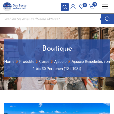
Skip
0
0
to
Products
content
search
Boutique
Home
Produkte
Corse
Ajaccio
Ajaccio Reiseleiter, von
1 bis 30 Personen (1St-10St)