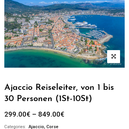
Ajaccio Reiseleiter, von 1 bis
30 Personen (1St-10St)
Preisspanne:
299.00
€
–
849.00
€
299.00€
Categories:
Ajaccio
,
Corse