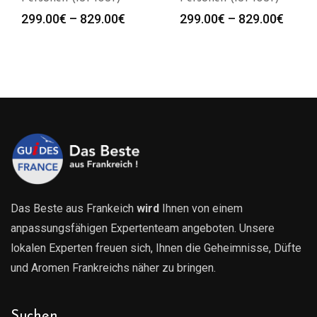
Preisspanne:
Preis
299.00
€
–
829.00
€
299.00
€
–
829.00
€
299.00€
299.0
bis
bis
829.00€
829.0
Das Beste aus Frankeich
wird
Ihnen von einem
anpassungsfähigen Expertenteam angeboten. Unsere
lokalen Experten freuen sich, Ihnen die Geheimnisse, Düfte
und Aromen Frankreichs näher zu bringen.
Suchen