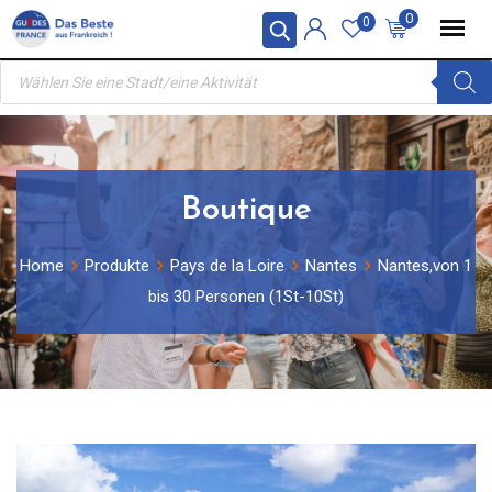
Skip
0
0
to
Products
content
search
Boutique
Home
Produkte
Pays de la Loire
Nantes
Nantes,von 1
bis 30 Personen (1St-10St)