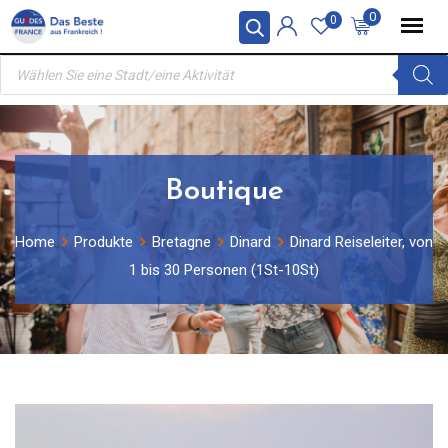
Skip
0
0
to
Products
content
search
Boutique
Home
Produkte
Bretagne
Dinard
Dinard Reiseleiter, von
1 bis 30 Personen (1St-10St)