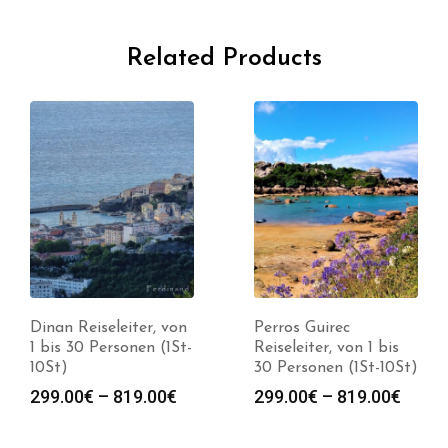
Related Products
Dinan Reiseleiter, von
Perros Guirec
1 bis 30 Personen (1St-
Reiseleiter, von 1 bis
10St)
30 Personen (1St-10St)
spanne:
Preisspanne:
Preis
299.00
€
–
819.00
€
299.00
€
–
819.00
€
0€
299.00€
299.0
bis
bis