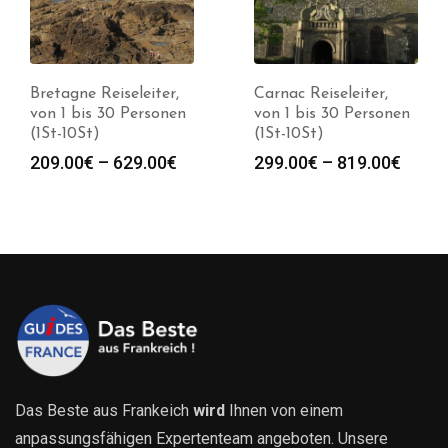
Bretagne Reiseleiter,
Carnac Reiseleiter,
von 1 bis 30 Personen
von 1 bis 30 Personen
(1St-10St)
(1St-10St)
spanne:
Preisspanne:
Preis
209.00
€
–
629.00
€
299.00
€
–
819.00
€
0€
209.00€
299.0
bis
bis
0€
629.00€
819.0
Das Beste aus Frankeich
wird
Ihnen von einem
anpassungsfähigen Expertenteam angeboten. Unsere