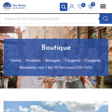
Skip
0
0
to
Products
content
search
Boutique
Home
Produkte
Bretagne
Fougères
Fougères
Reiseleiter, von 1 bis 30 Personen (1St-10St)