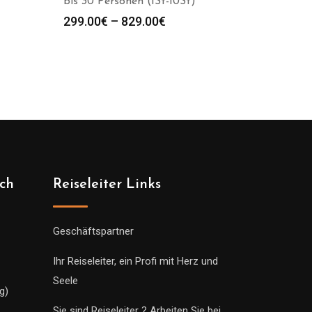
bis 30 Personen (1St-10St)
spanne:
Preisspanne:
299.00
€
–
829.00
€
0€
299.00€
bis
0€
829.00€
ich
Reiseleiter Links
Geschäftspartner
Ihr Reiseleiter, ein Profi mit Herz und
Seele
g)
Sie sind Reiseleiter ? Arbeiten Sie bei