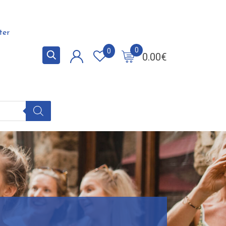
ter
0
0
0.00
€