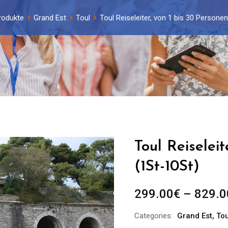
rodukte
Grand Est
Toul
Toul Reiseleiter, von 1 bis 30 Persone
Toul Reiselei
(1St-10St)
299.00
€
–
829.0
Categories:
Grand Est
,
Tou