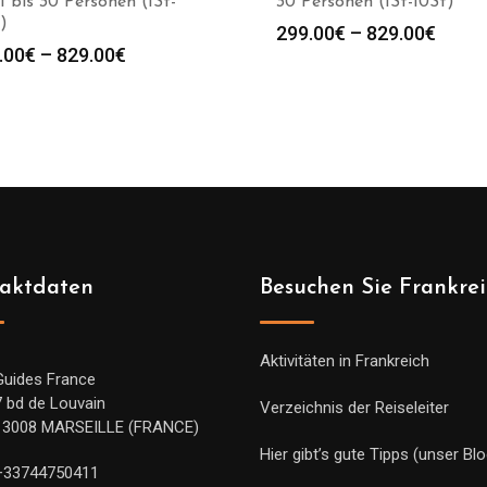
1 bis 30 Personen (1St-
30 Personen (1St-10St)
)
Preis
299.00
€
–
829.00
€
Preisspanne:
.00
€
–
829.00
€
299.0
299.00€
bis
bis
829.0
829.00€
aktdaten
Besuchen Sie Frankre
Aktivitäten in Frankreich
Guides France
7 bd de Louvain
Verzeichnis der Reiseleiter
13008 MARSEILLE (FRANCE)
Hier gibt’s gute Tipps (unser Blo
+33744750411