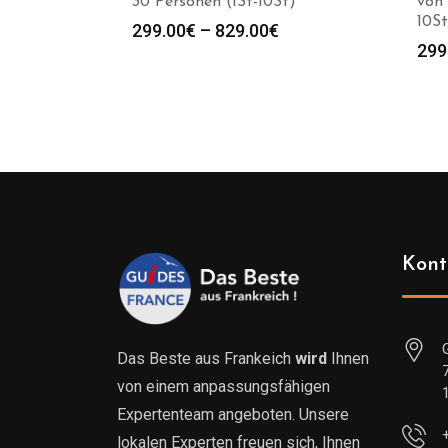
30 Personen (1St-10St)
von 
10St
Preisspanne:
299.00
€
–
829.00
€
299
299.00€
bis
829.00€
Kont
Das Beste aus Frankeich
wird
Ihnen
von einem anpassungsfähigen
Expertenteam angeboten. Unsere
lokalen Experten freuen sich, Ihnen