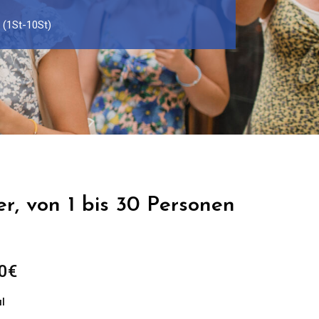
n (1St-10St)
ter, von 1 bis 30 Personen
Preisspanne:
0
€
299.00€
l
bis