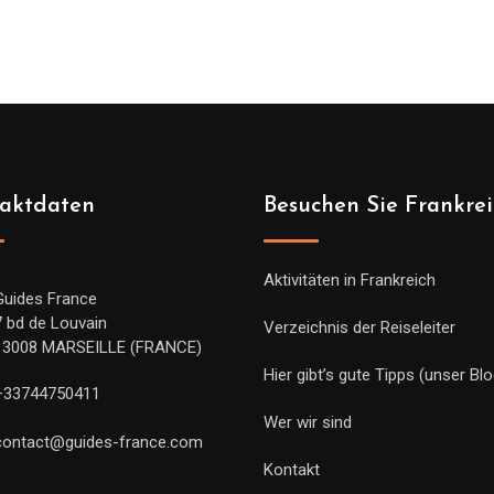
bis
819.00€
aktdaten
Besuchen Sie Frankre
Aktivitäten in Frankreich
Guides France
7 bd de Louvain
Verzeichnis der Reiseleiter
13008 MARSEILLE (FRANCE)
Hier gibt’s gute Tipps (unser Blo
+33744750411
Wer wir sind
contact@guides-france.com
Kontakt