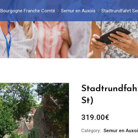
Bourgogne Franche Comté
Semur en Auxois
Stadtrundfahrt Se
Stadtrundfah
St)
319.00
€
Category:
Semur en Auxoi