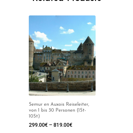
Semur en Auxois Reiseleiter,
von 1 bis 30 Personen (1St-
10St)
Preisspanne:
299.00
€
–
819.00
€
299.00€