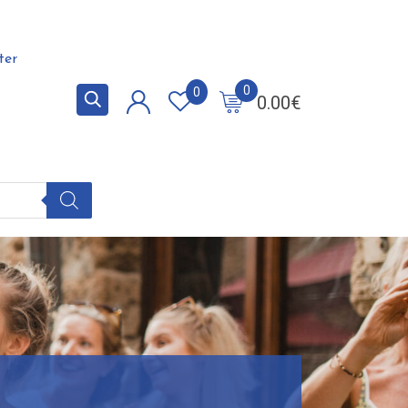
ter
0
0
0.00
€