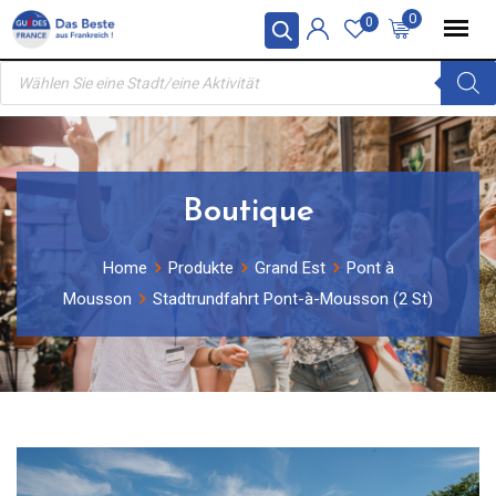
Skip
0
0
to
Products
content
search
Boutique
Home
Produkte
Grand Est
Pont à
Mousson
Stadtrundfahrt Pont-à-Mousson (2 St)