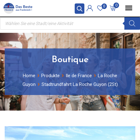
Skip
0
0
to
Products
content
search
Boutique
Home
Produkte
Ile de France
La Roche
Guyon
Stadtrundfahrt La Roche Guyon (2St)