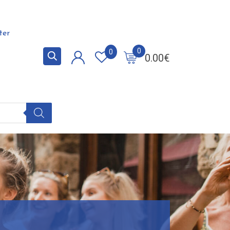
ter
0
0
0.00
€