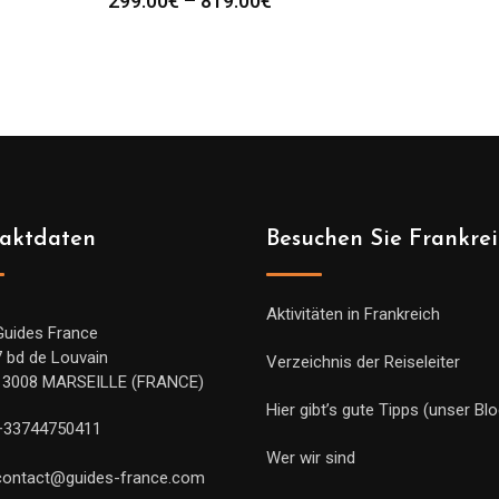
299.00
€
–
819.00
€
299.00€
bis
819.00€
aktdaten
Besuchen Sie Frankre
Aktivitäten in Frankreich
Guides France
7 bd de Louvain
Verzeichnis der Reiseleiter
13008 MARSEILLE (FRANCE)
Hier gibt’s gute Tipps (unser Blo
+33744750411
Wer wir sind
contact@guides-france.com