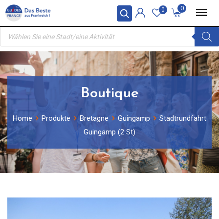
Skip
0
0
to
Products
content
search
Boutique
Home
Produkte
Bretagne
Guingamp
Stadtrundfahrt
Guingamp (2 St)