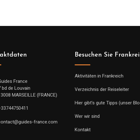
bis
819.00€
aktdaten
Besuchen Sie Frankre
Aktivitäten in Frankreich
Guides France
7 bd de Louvain
Verzeichnis der Reiseleiter
13008 MARSEILLE (FRANCE)
Hier gibt’s gute Tipps (unser Blo
+33744750411
Wer wir sind
contact@guides-france.com
Kontakt