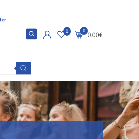
ter
0
0
0.00
€