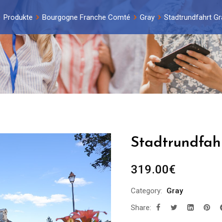
Produkte
Bourgogne Franche Comté
Gray
Stadtrundfahrt Gr
Stadtrundfah
319.00
€
Category:
Gray
Share: