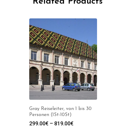
Related Products
Gray Reiseleiter, von 1 bis 30
Personen (1St-10St)
Preisspanne:
299.00
€
–
819.00
€
299.00€