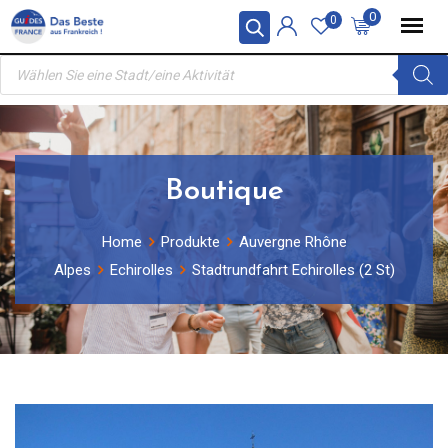
Skip
0
0
to
Products
content
search
Boutique
Home
Produkte
Auvergne Rhône
Alpes
Echirolles
Stadtrundfahrt Echirolles (2 St)