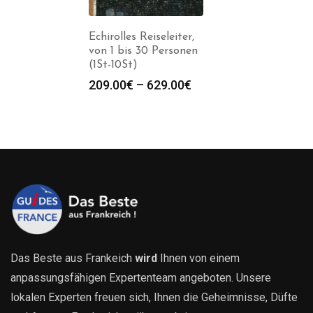
Echirolles Reiseleiter,
von 1 bis 30 Personen
(1St-10St)
Preisspanne:
209.00
€
–
629.00
€
209.00€
bis
629.00€
Das Beste aus Frankeich
wird
Ihnen von einem
anpassungsfähigen Expertenteam angeboten. Unsere
lokalen Experten freuen sich, Ihnen die Geheimnisse, Düfte