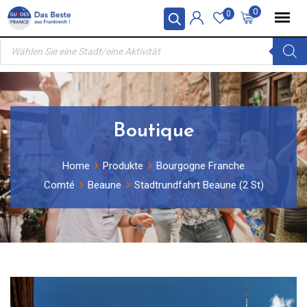
Skip
0
0
to
Products
content
search
Boutique
Home
Produkte
Bourgogne Franche
Comté
Beaune
Stadtrundfahrt Beaune (2 St)