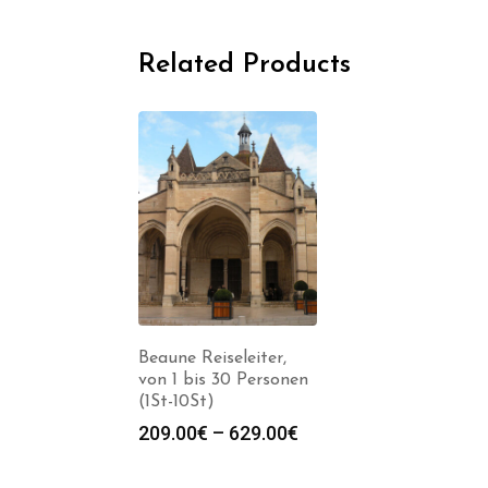
Related Products
Beaune Reiseleiter,
von 1 bis 30 Personen
(1St-10St)
Preisspanne:
209.00
€
–
629.00
€
209.00€
bis