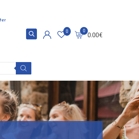
ter
0
0
0.00
€