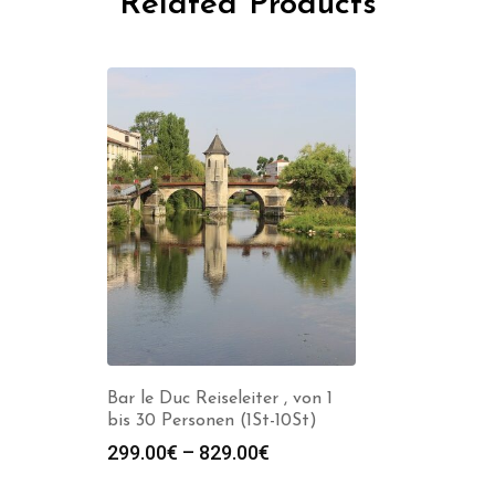
Related Products
Bar le Duc Reiseleiter , von 1
bis 30 Personen (1St-10St)
Preisspanne:
299.00
€
–
829.00
€
299.00€