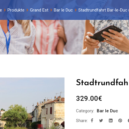
e
Produkte
Grand Est
Bar le Duc
Stadtrundfahrt Bar-le-Duc 
Stadtrundfahr
329.00
€
Category:
Bar le Duc
Share: