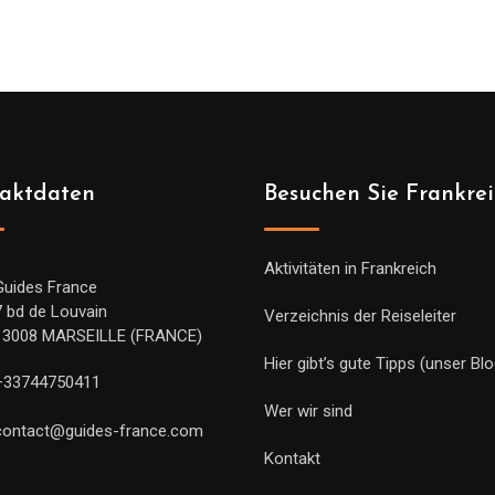
bis
829.00€
aktdaten
Besuchen Sie Frankre
Aktivitäten in Frankreich
Guides France
7 bd de Louvain
Verzeichnis der Reiseleiter
13008 MARSEILLE (FRANCE)
Hier gibt’s gute Tipps (unser Blo
+33744750411
Wer wir sind
contact@guides-france.com
Kontakt