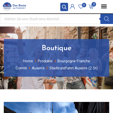
Skip
0
0
to
Products
content
search
Boutique
Home
Produkte
Bourgogne Franche
Comté
Auxerre
Stadtrundfahrt Auxerre (2 St)