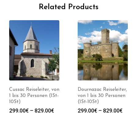
Related Products
Cussac Reiseleiter, von
Dournazac Reiseleiter,
1 bis 30 Personen (1St-
von 1 bis 30 Personen
10St)
(1St-10St)
Preisspanne:
Preis
299.00
€
–
829.00
€
299.00
€
–
829.00
€
299.00€
299.0
bis
bis
829.00€
829.0