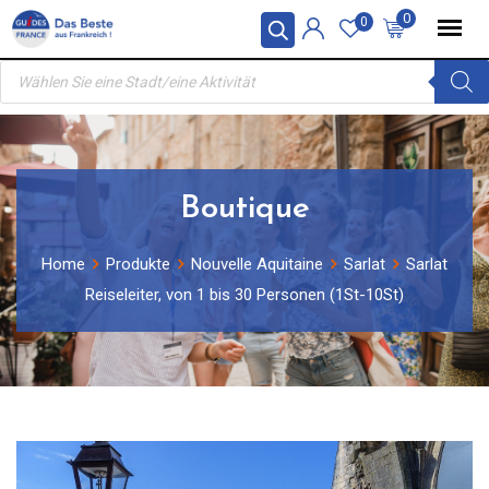
Skip
0
0
to
Products
content
search
Boutique
Home
Produkte
Nouvelle Aquitaine
Sarlat
Sarlat
Reiseleiter, von 1 bis 30 Personen (1St-10St)