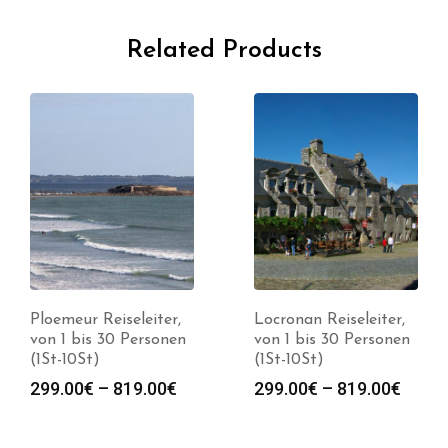
Related Products
Ploemeur Reiseleiter,
Locronan Reiseleiter,
von 1 bis 30 Personen
von 1 bis 30 Personen
(1St-10St)
(1St-10St)
spanne:
Preisspanne:
Preis
299.00
€
–
819.00
€
299.00
€
–
819.00
€
0€
299.00€
299.0
bis
bis