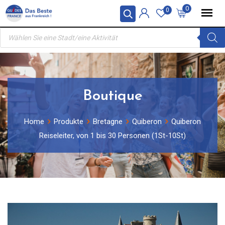
Skip
0
0
to
Products
content
search
Boutique
Home
Produkte
Bretagne
Quiberon
Quiberon
Reiseleiter, von 1 bis 30 Personen (1St-10St)